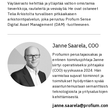
Väylävirasto kehittää ja ylläpitää valtion omistamia
tieverkkoja, rautateitä ja vesiväyliä. He ovat ostaneet
Telia Arkistolta turvallisen pitkäaikaisen
arkistointipalvelun, joka perustuu Profium Sense
Digital Asset Management (DAM) -tuotteeseen.
Janne Saarela, COO
Profiumin perustajaosakas ja
entinen toimitusjohtaja Janne
siirtyi operatiiviseksi johtajaksi
(COO) syyskuussa 2024. Hän
varmistaa sujuvat toiminnot ja
toimitukset hyödyntäen syvää
asiantuntemustaan semanttisist
teknologioista ja yritysalustojen
kehittämisestä.
janne.saarela@profium.co