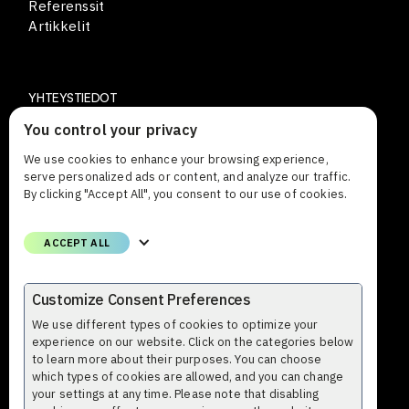
Referenssit
Artikkelit
YHTEYSTIEDOT
You control your privacy
Lars Sonckin kaari 12
FI-02600 Espoo Suomi
We use cookies to enhance your browsing experience,
serve personalized ads or content, and analyze our traffic.
Puhelin
By clicking "Accept All", you consent to our use of cookies.
+358 (0)9 8559 8000
ACCEPT ALL
Email
etunimi.sukunimi@profium.com
Customize Consent Preferences
We use different types of cookies to optimize your
experience on our website. Click on the categories below
to learn more about their purposes. You can choose
which types of cookies are allowed, and you can change
your settings at any time. Please note that disabling