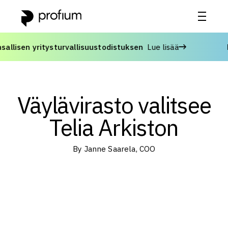
isen yritysturvallisuustodistuksen
Lue lisää
Ed
Väylävirasto valitsee
Telia Arkiston
Janne Saarela, COO