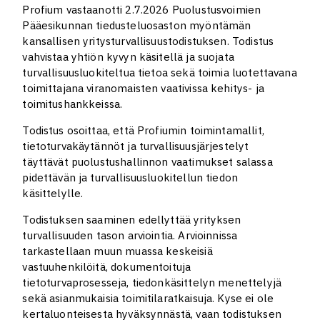
Profium vastaanotti 2.7.2026 Puolustusvoimien
Pääesikunnan tiedusteluosaston myöntämän
kansallisen yritysturvallisuustodistuksen. Todistus
vahvistaa yhtiön kyvyn käsitellä ja suojata
turvallisuusluokiteltua tietoa sekä toimia luotettavana
toimittajana viranomaisten vaativissa kehitys- ja
toimitushankkeissa.
Todistus osoittaa, että Profiumin toimintamallit,
tietoturvakäytännöt ja turvallisuusjärjestelyt
täyttävät puolustushallinnon vaatimukset salassa
pidettävän ja turvallisuusluokitellun tiedon
käsittelylle.
Todistuksen saaminen edellyttää yrityksen
turvallisuuden tason arviointia. Arvioinnissa
tarkastellaan muun muassa keskeisiä
vastuuhenkilöitä, dokumentoituja
tietoturvaprosesseja, tiedonkäsittelyn menettelyjä
sekä asianmukaisia toimitilaratkaisuja. Kyse ei ole
kertaluonteisesta hyväksynnästä, vaan todistuksen