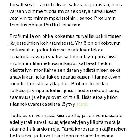
turvallisesti. Tämä todistus vahvistaa perustaa, jonka
varaan voimme tuoda myös tekoälyä turvallisesti
vaativiin toimintaympäristöihin”, sanoo Profiumin
toimitusjohtaja Perttu Heinonen.
Profiumilla on pitkä kokemus turvallisuuskriittisten
järjestelmien kehittämisestä. Yhtiö on erikoistunut
ratkaisuihin, jotka tukevat päätöksentekoa
reaaliaikaisissa ja vaativissa toimintaympäristöissä.
Profiumin tilannekuvaratkaisut kattavat tiedon
käsittelyn, monilähteisen datan yhdistämisen sekä
analytiikan, joka tukee reaaliaikaisen tilannekuvan
muodostamista ja ylläpitoa. Profium kehittää
ratkaisuja ympäristöihin, joissa tiedon oikeellisuus,
saatavuus ja eheys ovat kriittisiä. Lisätietoa yhtiön
tilannekuvaratkaisuista löytyy
tästä
.
Todistus on voimassa viisi vuotta, ja sen voimassaolo
edellyttää turvallisuusjärjestelyjen ylläpitämistä ja
säännöllisiä arviointeja. Tämä korostaa pitkäjänteisen
tietoturva- ja turvallisuustyön merkitystä osana