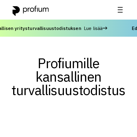
n yritysturvallisuustodistuksen
Lue lisää
Edist
Profiumille
kansallinen
turvallisuustodistus