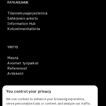
RATKAISUMME
Tilannekuvajärjestelmä
Sähköinen arkisto
Information Hub
Kokoelmanhallinta
YRITYS
Meistä
Avoimet työpaikat
Referenssit
Artikkelit
You control your privacy
YHTEYSTIEDOT
We use cookies to enhance your browsing experience,
Lars Sonckin kaari 12
serve personalized ads or content, and analyze our traffic.