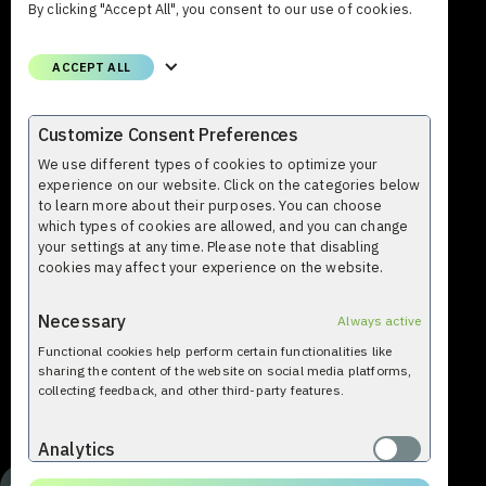
FI-02600 Espoo Suomi
By clicking "Accept All", you consent to our use of cookies.
Puhelin
ACCEPT ALL
+358 (0)9 8559 8000
Email
Customize Consent Preferences
etunimi.sukunimi@profium.com
We use different types of cookies to optimize your
experience on our website. Click on the categories below
to learn more about their purposes. You can choose
which types of cookies are allowed, and you can change
your settings at any time. Please note that disabling
cookies may affect your experience on the website.
Necessary
Always active
Functional cookies help perform certain functionalities like
© Profium 2009-2026. Kaikki oikeudet pidetään. Profium
sharing the content of the website on social media platforms,
Sense™ on Profium® käyttämä tavaramerkki.
collecting feedback, and other third-party features.
Analytics
Analytical cookies are used to understand how visitors interact