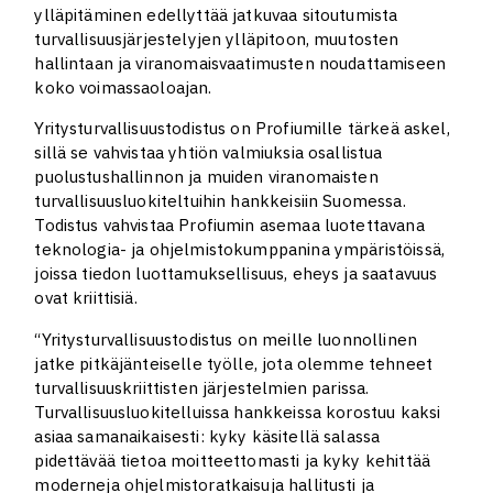
ylläpitäminen edellyttää jatkuvaa sitoutumista
turvallisuusjärjestelyjen ylläpitoon, muutosten
hallintaan ja viranomaisvaatimusten noudattamiseen
koko voimassaoloajan.
Yritysturvallisuustodistus on Profiumille tärkeä askel,
sillä se vahvistaa yhtiön valmiuksia osallistua
puolustushallinnon ja muiden viranomaisten
turvallisuusluokiteltuihin hankkeisiin Suomessa.
Todistus vahvistaa Profiumin asemaa luotettavana
teknologia- ja ohjelmistokumppanina ympäristöissä,
joissa tiedon luottamuksellisuus, eheys ja saatavuus
ovat kriittisiä.
“Yritysturvallisuustodistus on meille luonnollinen
jatke pitkäjänteiselle työlle, jota olemme tehneet
turvallisuuskriittisten järjestelmien parissa.
Turvallisuusluokitelluissa hankkeissa korostuu kaksi
asiaa samanaikaisesti: kyky käsitellä salassa
pidettävää tietoa moitteettomasti ja kyky kehittää
moderneja ohjelmistoratkaisuja hallitusti ja