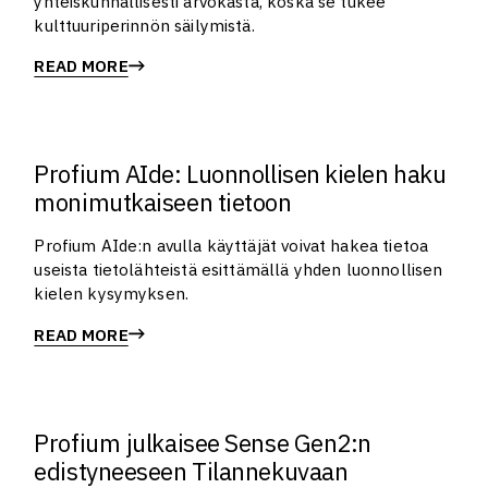
yhteiskunnallisesti arvokasta, koska se tukee
kulttuuriperinnön säilymistä.
READ MORE
Profium AIde: Luonnollisen kielen haku
monimutkaiseen tietoon
Profium AIde:n avulla käyttäjät voivat hakea tietoa
useista tietolähteistä esittämällä yhden luonnollisen
kielen kysymyksen.
READ MORE
Profium julkaisee Sense Gen2:n
edistyneeseen Tilannekuvaan