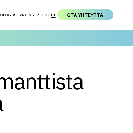
OTA YHTEYTTÄ
NOLOGIA
YRITYS
EN
FI
manttista
a