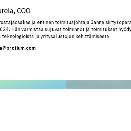
arela, COO
ustajaosakas ja entinen toimitusjohtaja Janne siirtyi opera
024. Hän varmistaa sujuvat toiminnot ja toimitukset hyö
 teknologioista ja yritysalustojen kehittämisestä.
la@profium.com