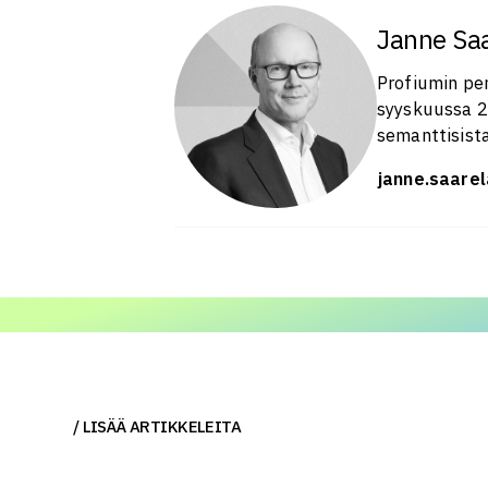
Janne Sa
Profiumin per
syyskuussa 2
semanttisista
janne.saare
LISÄÄ ARTIKKELEITA