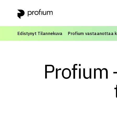
Edistynyt Tilannekuva
Profium vastaanottaa kan
Profium 