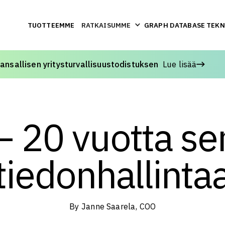
TUOTTEEMME
RATKAISUMME
GRAPH DATABASE TEK
sallisen yritysturvallisuustodistuksen
Lue lisää
– 20 vuotta se
tiedonhallinta
Janne Saarela, COO