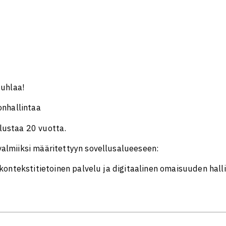
juhlaa!
onhallintaa
lustaa 20 vuotta.
almiiksi määritettyyn sovellusalueeseen:
kontekstitietoinen palvelu ja digitaalinen omaisuuden hall