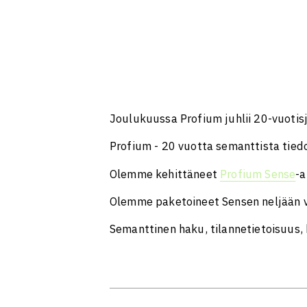
Joulukuussa Profium juhlii 20-vuotis
Profium - 20 vuotta semanttista tied
Olemme kehittäneet
Profium Sense
-a
Olemme paketoineet Sensen neljään v
Semanttinen haku, tilannetietoisuus, 