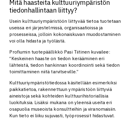
Mitä haasteita kulttuuriympäristön
tiedonhallintaan liittyy?
Usein kulttuuriympäristöön liittyvää tietoa tuotetaan
useissa eri järjestelmissä, organisaatioissa ja
prosesseissa, jolloin kokonaiskuvan muodostaminen
voi olla hidasta ja työlästä.
Profiumin tuotepäällikkö Pasi Tiitinen kuvailee:
“Keskeinen haaste on tiedon kerääminen eri
lähteistä, tiedon hankinnan koordinointi sekä tiedon
toimittaminen niitä tarvitseville.”
Kulttuuriympäristötiedossa käsitellään esimerkiksi
paikkatietoa, rakennettuun ympäristöön liittyviä
aineistoja sekä kohteiden kulttuurihistoriallisia
luokituksia. Lisäksi mukana on yleensä useita eri
osapuolia museoista konsultteihin ja viranomaisiin.
Kun tieto ei liiku sujuvasti, työprosessit hidastuvat.