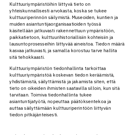
Kulttuuriympäristöihin liittyvä tieto on
yhteiskunnallisesti arvokasta, koska se tukee
kulttuuriperinnön säilymistä. Museoiden, kuntien ja
muiden asiantuntijaorganisaatioiden työssä
käsitellään jatkuvasti rakennettuun ympäristöön,
paikkatietoon, kulttuurihistoriallisiin kohteisiin ja
lausuntoprosesseihin liittyvää aineistoa. Tiedon määrä
kasvaa jatkuvasti, ja samalla korostuu tarve hallita
sitä tehokkaasti.
Kulttuuriympäristön tiedonhallinta tarkoittaa
kulttuuriympäristöä koskevan tiedon keräämistä,
yhdistämistä, säilyttämistä ja jakamista siten, että
tieto on oikeiden ihmisten saatavilla silloin, kun sitä
tarvitaan. Toimiva tiedonhallinta tukee
asiantuntijatyötä, nopeuttaa päätöksentekoa ja
auttaa säilyttämään kulttuuriperintöön liittyvän
tiedon pitkäjänteisesti.