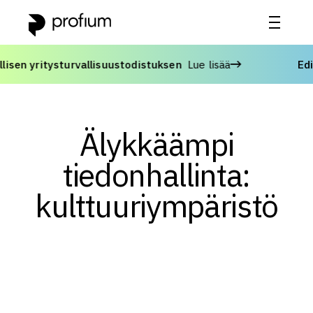
 yritysturvallisuustodistuksen
Lue lisää
Edisty
Älykkäämpi
tiedonhallinta:
kulttuuriympäristö