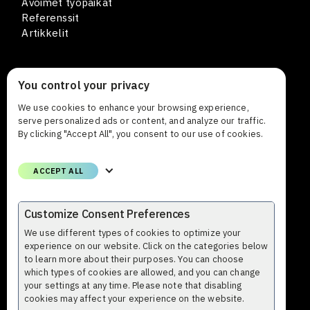
Avoimet työpaikat
Referenssit
Artikkelit
You control your privacy
YHTEYSTIEDOT
We use cookies to enhance your browsing experience,
Lars Sonckin kaari 12
serve personalized ads or content, and analyze our traffic.
FI-02600 Espoo Suomi
By clicking "Accept All", you consent to our use of cookies.
Puhelin
ACCEPT ALL
+358 (0)9 8559 8000
Email
Customize Consent Preferences
etunimi.sukunimi@profium.com
We use different types of cookies to optimize your
experience on our website. Click on the categories below
to learn more about their purposes. You can choose
which types of cookies are allowed, and you can change
your settings at any time. Please note that disabling
cookies may affect your experience on the website.