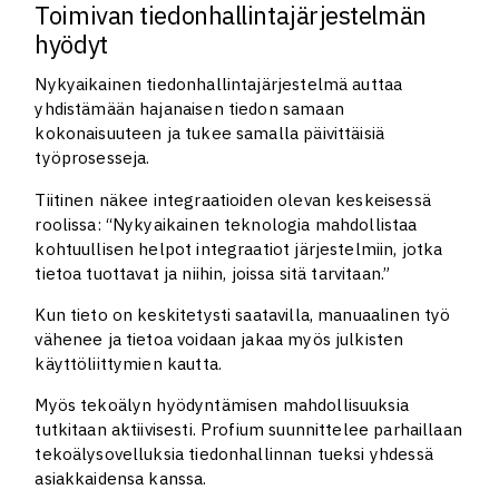
Toimivan tiedonhallintajärjestelmän
hyödyt
Nykyaikainen tiedonhallintajärjestelmä auttaa
yhdistämään hajanaisen tiedon samaan
kokonaisuuteen ja tukee samalla päivittäisiä
työprosesseja.
Tiitinen näkee integraatioiden olevan keskeisessä
roolissa: “Nykyaikainen teknologia mahdollistaa
kohtuullisen helpot integraatiot järjestelmiin, jotka
tietoa tuottavat ja niihin, joissa sitä tarvitaan.”
Kun tieto on keskitetysti saatavilla, manuaalinen työ
vähenee ja tietoa voidaan jakaa myös julkisten
käyttöliittymien kautta.
Myös tekoälyn hyödyntämisen mahdollisuuksia
tutkitaan aktiivisesti. Profium suunnittelee parhaillaan
tekoälysovelluksia tiedonhallinnan tueksi yhdessä
asiakkaidensa kanssa.