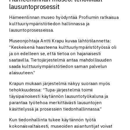
lausuntoprosessit
Hämeenlinnan museo hyödyntää Profiumin ratkaisua
kulttuuriympäristötiedon hallinnassa ja
lausuntoprosesseissa.
Museonjohtaja Antti Krapu kuvaa lähtötilannetta:
“Keskeisenä haasteena kulttuuriympäristötyössä oli
ja on edelleen se, että tietoa on hajanaisesti
saatavilla. Tietojärjestelmä antaa mahdollisuuden
saada kulttuuriympäristötiedon saman palvelun
alaisuuteen.”
Krapun mukaan järjestelmä näkyy suoraan myös
tehokkuudessa: “Tupa-järjestelmä toimii
täysipainoisesti käytännön lausuntotyökaluna ja
parantaa työtehoa merkittävästi lausuntojen
käsittelyssä ja prosessien tiedonhallinnassa.”
Kun tiedonhallinta tukee käytännön työtä
kokonaisvaltaisesti, museoiden asiantuntijat voivat