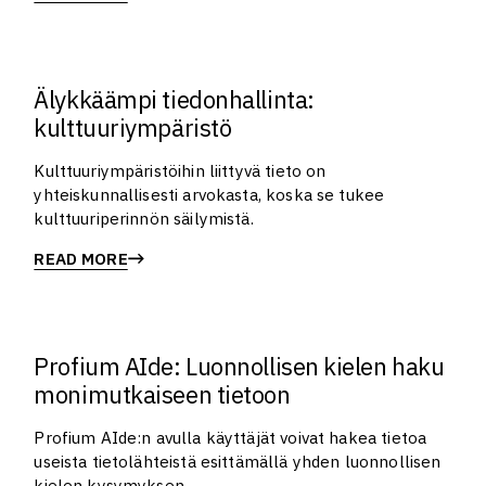
Älykkäämpi tiedonhallinta:
kulttuuriympäristö
Kulttuuriympäristöihin liittyvä tieto on
yhteiskunnallisesti arvokasta, koska se tukee
kulttuuriperinnön säilymistä.
READ MORE
Profium AIde: Luonnollisen kielen haku
monimutkaiseen tietoon
Profium AIde:n avulla käyttäjät voivat hakea tietoa
useista tietolähteistä esittämällä yhden luonnollisen
kielen kysymyksen.