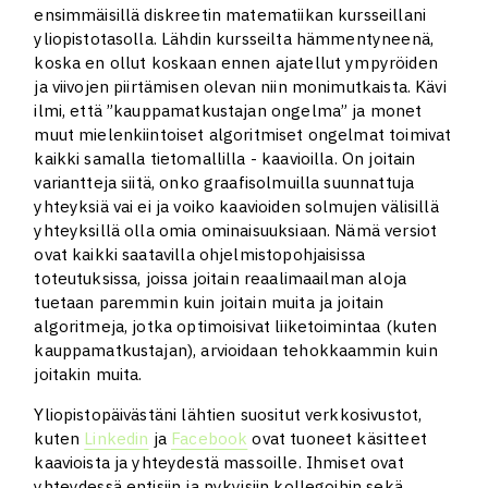
ensimmäisillä diskreetin matematiikan kursseillani
yliopistotasolla. Lähdin kursseilta hämmentyneenä,
koska en ollut koskaan ennen ajatellut ympyröiden
ja viivojen piirtämisen olevan niin monimutkaista. Kävi
ilmi, että ”kauppamatkustajan ongelma” ja monet
muut mielenkiintoiset algoritmiset ongelmat toimivat
kaikki samalla tietomallilla - kaavioilla. On joitain
variantteja siitä, onko graafisolmuilla suunnattuja
yhteyksiä vai ei ja voiko kaavioiden solmujen välisillä
yhteyksillä olla omia ominaisuuksiaan. Nämä versiot
ovat kaikki saatavilla ohjelmistopohjaisissa
toteutuksissa, joissa joitain reaalimaailman aloja
tuetaan paremmin kuin joitain muita ja joitain
algoritmeja, jotka optimoisivat liiketoimintaa (kuten
kauppamatkustajan), arvioidaan tehokkaammin kuin
joitakin muita.
Yliopistopäivästäni lähtien suositut verkkosivustot,
kuten
Linkedin
ja
Facebook
ovat tuoneet käsitteet
kaavioista ja yhteydestä massoille. Ihmiset ovat
yhteydessä entisiin ja nykyisiin kollegoihin sekä