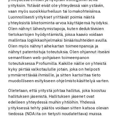
yrityksiin. Ystävät eivät ole yhteydessä vain ystäviin,
vaan myös suosikkiurheiluun tai lomakohteisiinsa.
Luonnollisesti yritykset yrittävät poimia näistä
yhteyksistä liiketoiminta-arvoa käyttäjiensä hyödyksi.
Olen nähnyt lähestymistapoja, kuten deduktiivisien
tietokantojen hyödyntämistä, joissa kaavio voidaan
mallintaa logiikkaohjelmaksi binäärisuhteiden avulla.
Olen myös nähnyt aihekartan toimeenpanoja ja
nähnyt patentoituja toteutuksia. Olen ohjannut itseäni
semanttisen web-pohjaisen toimeenpanon
toteutuksessa Profiumilla. Kaikille näille on yhteistä
kyky piirtää valkotaululle jotain, joka on helposti
ymmärrettävää ihmisille, ja sitten kartoittaa tieto
muodolliseen esitykseen ohjelmistokäsittelyä varten.
Oletetaan, että yritystä johtaa hallitus, joka koostuu
hallituksen jäsenistä. Hallituksen jäsenet ovat
edelleen yhteydessä muihin yhtiöihin. Yhdessä
yrityksessä tehty päätös voidaan sitten katsoa olevan
tiedossa (NDA:ita on tietysti noudatettava) muissa