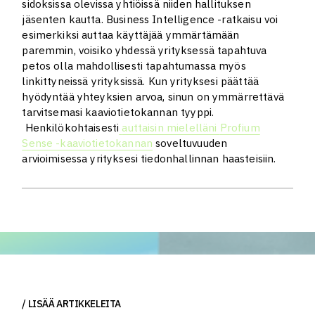
sidoksissa olevissa yhtiöissä niiden hallituksen
jäsenten kautta. Business Intelligence -ratkaisu voi
esimerkiksi auttaa käyttäjää ymmärtämään
paremmin, voisiko yhdessä yrityksessä tapahtuva
petos olla mahdollisesti tapahtumassa myös
linkittyneissä yrityksissä. Kun yrityksesi päättää
hyödyntää yhteyksien arvoa, sinun on ymmärrettävä
tarvitsemasi kaaviotietokannan tyyppi.
Henkilökohtaisesti
auttaisin mielelläni
Profium
Sense -kaaviotietokannan
soveltuvuuden
arvioimisessa yrityksesi tiedonhallinnan haasteisiin.
LISÄÄ ARTIKKELEITA