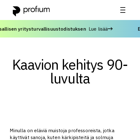
sen yritysturvallisuustodistuksen
Lue lisää
Edi
Kaavion kehitys 90-
luvulta
Minulla on eläviä muistoja professoreista, jotka
käyttivät sanoja, kuten kärkipisteitä ja solmuja