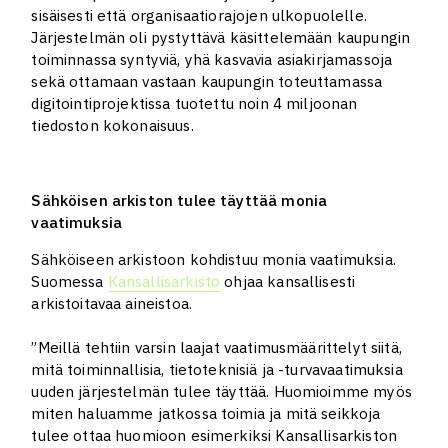
sisäisesti että organisaatiorajojen ulkopuolelle.
Järjestelmän oli pystyttävä käsittelemään kaupungin
toiminnassa syntyviä, yhä kasvavia asiakirjamassoja
sekä ottamaan vastaan kaupungin toteuttamassa
digitointiprojektissa tuotettu noin 4 miljoonan
tiedoston kokonaisuus.
Sähköisen arkiston tulee täyttää monia
vaatimuksia
Sähköiseen arkistoon kohdistuu monia vaatimuksia.
Suomessa
Kansallisarkisto
ohjaa kansallisesti
arkistoitavaa aineistoa.
”Meillä tehtiin varsin laajat vaatimusmäärittelyt siitä,
mitä toiminnallisia, tietoteknisiä ja -turvavaatimuksia
uuden järjestelmän tulee täyttää. Huomioimme myös
miten haluamme jatkossa toimia ja mitä seikkoja
tulee ottaa huomioon esimerkiksi Kansallisarkiston