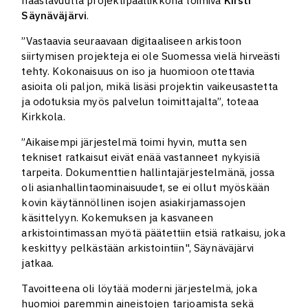
Säynäväjärvi
.
”Vastaavia seuraavaan digitaaliseen arkistoon
siirtymisen projekteja ei ole Suomessa vielä hirveästi
tehty. Kokonaisuus on iso ja huomioon otettavia
asioita oli paljon, mikä lisäsi projektin vaikeusastetta
ja odotuksia myös palvelun toimittajalta”, toteaa
Kirkkola.
”Aikaisempi järjestelmä toimi hyvin, mutta sen
tekniset ratkaisut eivät enää vastanneet nykyisiä
tarpeita. Dokumenttien hallintajärjestelmänä, jossa
oli asianhallintaominaisuudet, se ei ollut myöskään
kovin käytännöllinen isojen asiakirjamassojen
käsittelyyn. Kokemuksen ja kasvaneen
arkistointimassan myötä päätettiin etsiä ratkaisu, joka
keskittyy pelkästään arkistointiin", Säynäväjärvi
jatkaa.
Tavoitteena oli löytää moderni järjestelmä, joka
huomioi paremmin aineistojen tarjoamista sekä