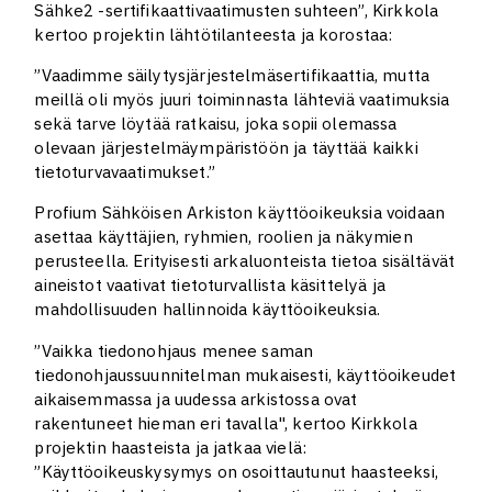
Sähke2 -sertifikaattivaatimusten suhteen”, Kirkkola
kertoo projektin lähtötilanteesta ja korostaa:
”Vaadimme säilytysjärjestelmäsertifikaattia, mutta
meillä oli myös juuri toiminnasta lähteviä vaatimuksia
sekä tarve löytää ratkaisu, joka sopii olemassa
olevaan järjestelmäympäristöön ja täyttää kaikki
tietoturvavaatimukset.”
Profium Sähköisen Arkiston käyttöoikeuksia voidaan
asettaa käyttäjien, ryhmien, roolien ja näkymien
perusteella. Erityisesti arkaluonteista tietoa sisältävät
aineistot vaativat tietoturvallista käsittelyä ja
mahdollisuuden hallinnoida käyttöoikeuksia.
”Vaikka tiedonohjaus menee saman
tiedonohjaussuunnitelman mukaisesti, käyttöoikeudet
aikaisemmassa ja uudessa arkistossa ovat
rakentuneet hieman eri tavalla", kertoo Kirkkola
projektin haasteista ja jatkaa vielä:
”Käyttöoikeuskysymys on osoittautunut haasteeksi,