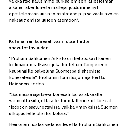
vaikka itse halusimme purkaa entisen järjestelmän
aikana rakentuneita malleja, joudumme nyt
opettelemaan uusia toimintatapoja ja se vaatii aivojen
naksauttamista uuteen asentoon”.
Kotimainen konesali varmistaa tiedon
saavutettavuuden
“Profium Sähköinen Arkisto on helppokäyttöinen
kotimainen ratkaisu, joka tuotetaan Tampereen
kaupungille palveluna Suomessa sijaitsevista
konesaleista“, Profiumin toimitusjohtaja
Perttu
Heinonen
kertoo.
"Suomessa sijaitseva konesali tuo asiakkaalle
varmuutta siitä, että arkistoon tallennetut tärkeät
tiedot on saavutettavissa, vaikka yhteyksissä Suomen
ulkopuolelle olisi katkoksia."
Heinonen nostaa vielä esille, että Profium Sähköinen