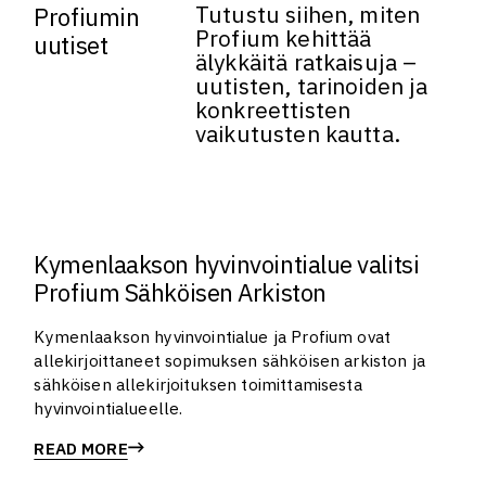
Tutustu siihen, miten
Profiumin
Profium kehittää
uutiset
älykkäitä ratkaisuja –
uutisten, tarinoiden ja
konkreettisten
vaikutusten kautta.
Kymenlaakson hyvinvointialue valitsi
Profium Sähköisen Arkiston
Kymenlaakson hyvinvointialue ja Profium ovat
allekirjoittaneet sopimuksen sähköisen arkiston ja
sähköisen allekirjoituksen toimittamisesta
hyvinvointialueelle.
READ MORE