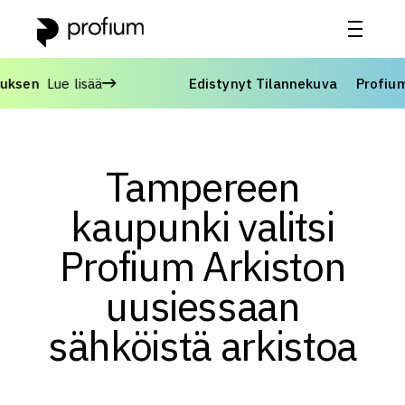
en
Lue lisää
Edistynyt Tilannekuva
Profium vasta
Tampereen
kaupunki valitsi
Profium Arkiston
uusiessaan
sähköistä arkistoa