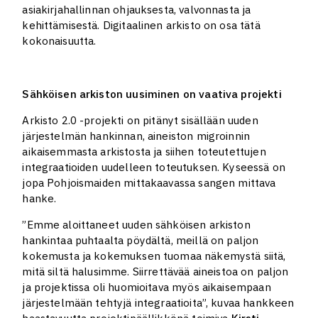
asiakirjahallinnan ohjauksesta, valvonnasta ja
kehittämisestä. Digitaalinen arkisto on osa tätä
kokonaisuutta.
Sähköisen arkiston uusiminen on vaativa projekti
Arkisto 2.0 -projekti on pitänyt sisällään uuden
järjestelmän hankinnan, aineiston migroinnin
aikaisemmasta arkistosta ja siihen toteutettujen
integraatioiden uudelleen toteutuksen. Kyseessä on
jopa Pohjoismaiden mittakaavassa sangen mittava
hanke.
”Emme aloittaneet uuden sähköisen arkiston
hankintaa puhtaalta pöydältä, meillä on paljon
kokemusta ja kokemuksen tuomaa näkemystä siitä,
mitä siltä halusimme. Siirrettävää aineistoa on paljon
ja projektissa oli huomioitava myös aikaisempaan
järjestelmään tehtyjä integraatioita”, kuvaa hankkeen
haastavuutta projektipäällikkönä toimiva
Kirsti