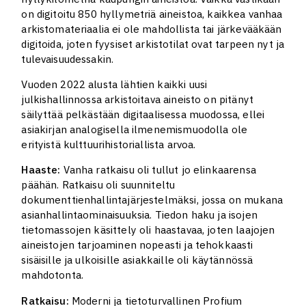
on digitoitu 850 hyllymetriä aineistoa, kaikkea vanhaa
arkistomateriaalia ei ole mahdollista tai järkevääkään
digitoida, joten fyysiset arkistotilat ovat tarpeen nyt ja
tulevaisuudessakin.
Vuoden 2022 alusta lähtien kaikki uusi
julkishallinnossa arkistoitava aineisto on pitänyt
säilyttää pelkästään digitaalisessa muodossa, ellei
asiakirjan analogisella ilmenemismuodolla ole
erityistä kulttuurihistoriallista arvoa.
Haaste:
Vanha ratkaisu oli tullut jo elinkaarensa
päähän. Ratkaisu oli suunniteltu
dokumenttienhallintajärjestelmäksi, jossa on mukana
asianhallintaominaisuuksia. Tiedon haku ja isojen
tietomassojen käsittely oli haastavaa, joten laajojen
aineistojen tarjoaminen nopeasti ja tehokkaasti
sisäisille ja ulkoisille asiakkaille oli käytännössä
mahdotonta.
Ratkaisu:
Moderni ja tietoturvallinen Profium