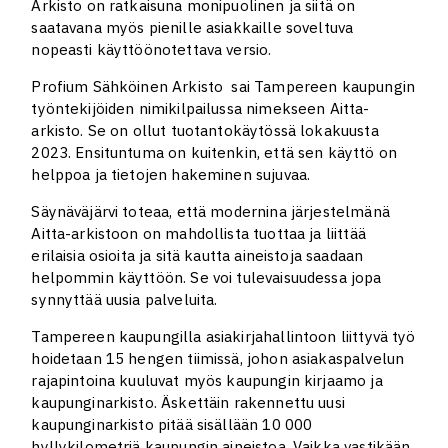
Arkisto on ratkaisuna monipuolinen ja siitä on
saatavana myös pienille asiakkaille soveltuva
nopeasti käyttöönotettava versio.
Profium Sähköinen Arkisto sai Tampereen kaupungin
työntekijöiden nimikilpailussa nimekseen Aitta-
arkisto. Se on ollut tuotantokäytössä lokakuusta
2023. Ensituntuma on kuitenkin, että sen käyttö on
helppoa ja tietojen hakeminen sujuvaa.
Säynäväjärvi toteaa, että modernina järjestelmänä
Aitta-arkistoon on mahdollista tuottaa ja liittää
erilaisia osioita ja sitä kautta aineistoja saadaan
helpommin käyttöön. Se voi tulevaisuudessa jopa
synnyttää uusia palveluita.
Tampereen kaupungilla asiakirjahallintoon liittyvä työ
hoidetaan 15 hengen tiimissä, johon asiakaspalvelun
rajapintoina kuuluvat myös kaupungin kirjaamo ja
kaupunginarkisto. Äskettäin rakennettu uusi
kaupunginarkisto pitää sisällään 10 000
hyllykilometriä kaupungin aineistoa. Vaikka vastikään