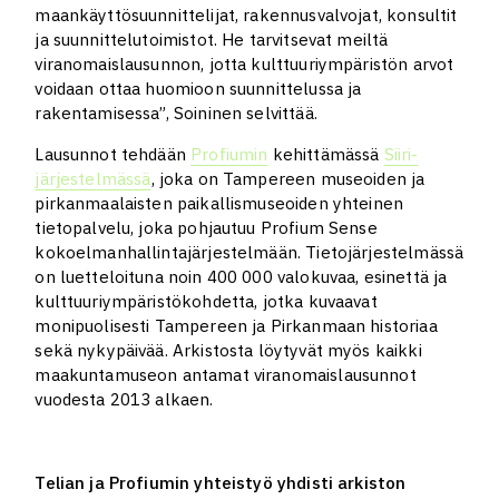
maankäyttösuunnittelijat, rakennusvalvojat, konsultit
ja suunnittelutoimistot. He tarvitsevat meiltä
viranomaislausunnon, jotta kulttuuriympäristön arvot
voidaan ottaa huomioon suunnittelussa ja
rakentamisessa”, Soininen selvittää.
Lausunnot tehdään
Profiumin
kehittämässä
Siiri-
järjestelmässä
, joka on Tampereen museoiden ja
pirkanmaalaisten paikallismuseoiden yhteinen
tietopalvelu, joka pohjautuu Profium Sense
kokoelmanhallintajärjestelmään. Tietojärjestelmässä
on luetteloituna noin 400 000 valokuvaa, esinettä ja
kulttuuriympäristökohdetta, jotka kuvaavat
monipuolisesti Tampereen ja Pirkanmaan historiaa
sekä nykypäivää. Arkistosta löytyvät myös kaikki
maakuntamuseon antamat viranomaislausunnot
vuodesta 2013 alkaen.
Telian ja Profiumin yhteistyö yhdisti arkiston