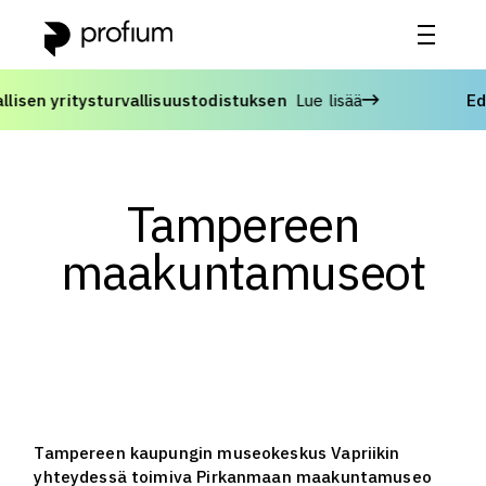
 yritysturvallisuustodistuksen
Lue lisää
Edisty
Tampereen
maakuntamuseot
Tampereen kaupungin museokeskus Vapriikin
yhteydessä toimiva Pirkanmaan maakuntamuseo