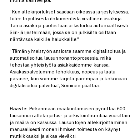
monta käsittelijää.”
”Kun allekirjoitukset saadaan oikeassa järjestyksessä,
tulee lopullisesta dokumentista virallinen asiakirja.
Tämä asiakirja puolestaan arkistoituu automaattisesti
Siiri-järjestelmään, jossa se on julkisilta osiltaan
nähtävissä kaikille halukkaille.”
”Tämän yhteistyön ansiosta saamme digitalisoitua ja
automatisoitua lausunnonantoprosessia, mikä
tehostaa yhteistyötä asiakkaidemme kanssa.
Asiakaspalvelumme tehokkuus, nopeus ja laatu
paranee, kun voimme tarjota parempaa ja kokonaan
digitalisoitua palvelua”, Soininen päättää.
Haaste:
Pirkanmaan maakuntamuseo pyörittää 600
lausunnon allekirjoitus- ja arkistointirumbaa vuosittain
ja määrä on kasvussa. Lausuntojen allekirjoittaminen
manuaalisesti monen ihmisen toimesta on käynyt
mutkikkaaksi ja aikaa vieväksi.