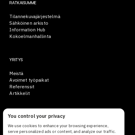
RATKAISUMME
Tilannekuvajärjestelmä
Sähköinen arkisto
Information Hub
Kokoelmanhallinta
YRITYS
Meistä
Avoimet työpaikat
Referenssit
Artikkelit
You control your privacy
YHTEYSTIEDOT
We use cookies to enhance your browsing experience,
Lars Sonckin kaari 12
serve personalized ads or content, and analyze our traffic.