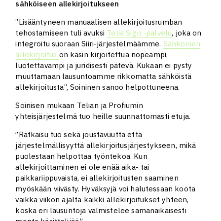
sähköiseen allekirjoitukseen
”Lisääntyneen manuaalisen allekirjoitusrumban
tehostamiseen tuli avuksi
Telia Sign -palvelu
, joka on
integroitu suoraan Siiri-järjestelmäämme.
Sähköinen
allekirjoitus
on käsin kirjoitettua nopeampi,
luotettavampi ja juridisesti pätevä. Kukaan ei pysty
muuttamaan lausuntoamme rikkomatta sähköistä
allekirjoitusta”, Soininen sanoo helpottuneena.
Soinisen mukaan Telian ja Profiumin
yhteisjärjestelmä tuo heille suunnattomasti etuja.
”Ratkaisu tuo sekä joustavuutta että
järjestelmällisyyttä allekirjoitusjärjestykseen, mikä
puolestaan helpottaa työntekoa. Kun
allekirjoittaminen ei ole enää aika- tai
paikkariippuvaista, ei allekirjoitusten saaminen
myöskään viivästy. Hyväksyjä voi halutessaan koota
vaikka viikon ajalta kaikki allekirjoitukset yhteen,
koska eri lausuntoja valmistelee samanaikaisesti