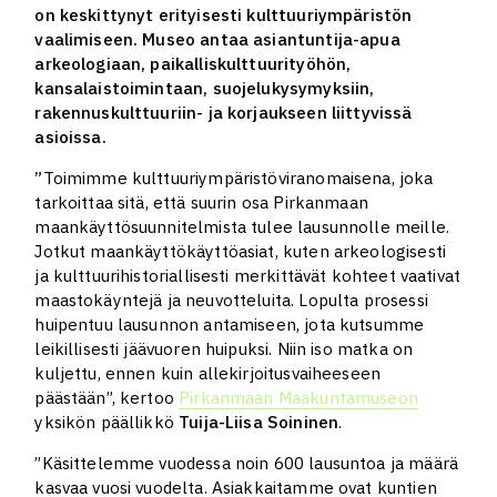
on keskittynyt erityisesti kulttuuriympäristön
vaalimiseen. Museo antaa asiantuntija-apua
arkeologiaan, paikalliskulttuurityöhön,
kansalaistoimintaan, suojelukysymyksiin,
rakennuskulttuuriin- ja korjaukseen liittyvissä
asioissa.
”
Toimimme kulttuuriympäristöviranomaisena, joka
tarkoittaa sitä, että suurin osa Pirkanmaan
maankäyttösuunnitelmista tulee lausunnolle meille.
Jotkut maankäyttökäyttöasiat, kuten arkeologisesti
ja kulttuurihistoriallisesti merkittävät kohteet vaativat
maastokäyntejä ja neuvotteluita. Lopulta prosessi
huipentuu lausunnon antamiseen, jota kutsumme
leikillisesti jäävuoren huipuksi. Niin iso matka on
kuljettu, ennen kuin allekirjoitusvaiheeseen
päästään”, kertoo
Pirkanmaan Maakuntamuseon
yksikön päällikkö
Tuija-Liisa Soininen
.
”Käsittelemme vuodessa noin 600 lausuntoa ja määrä
kasvaa vuosi vuodelta. Asiakkaitamme ovat kuntien