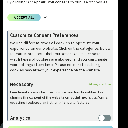
FI-02600 Espoo Suomi
By clicking "Accept All", you consent to our use of cookies.
Puhelin
ACCEPT ALL
+358 (0)9 8559 8000
Email
Customize Consent Preferences
etunimi.sukunimi@profium.com
We use different types of cookies to optimize your
experience on our website. Click on the categories below
to learn more about their purposes. You can choose
which types of cookies are allowed, and you can change
your settings at any time. Please note that disabling
cookies may affect your experience on the website.
Necessary
Always active
Functional cookies help perform certain functionalities like
© Profium 2009-2026. Kaikki oikeudet pidetään. Profium
sharing the content of the website on social media platforms,
Sense™ on Profium® käyttämä tavaramerkki.
collecting feedback, and other third-party features.
Analytics
Analytical cookies are used to understand how visitors interact